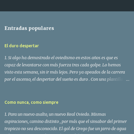
Entradas populares
El duro despertar
1. Si algo ha demostrado el oviedismo en estos años es que es
capaz de levantarse con más fuerza tras cada golpe. Lo hemos
visto esta semana, sin ir más lejos. Pero ya apeados de la carrera
por el ascenso, el despertar del sueño es duro . Con una plantilla
confeccionada en dos semanas, y con menos medios que en años
anteriores, se ha alcanzado la segunda ronda de playoff a base de
corazón, empuje y fe . Y cuando eso no basta, y el sueño se acaba,
Como nunca, como siempre
vienen días difíciles. 2. La dificultad era máxima: resultado
1. Para un nuevo asalto, un nuevo Real Oviedo. Mismas
adverso, rival magnífico y 90' en Ipurúa . El Eibar comenzó con
aspiraciones, camino distinto , por más que el sinsabor del primer
iniciativa, dispuesto a no dejar que los de Granero se metiesen en la
tropiezo no sea desconocido. El gol de Grego fue un jarro de agua
eliminatoria ni viesen el resquicio para asustar a Irureta. Capa