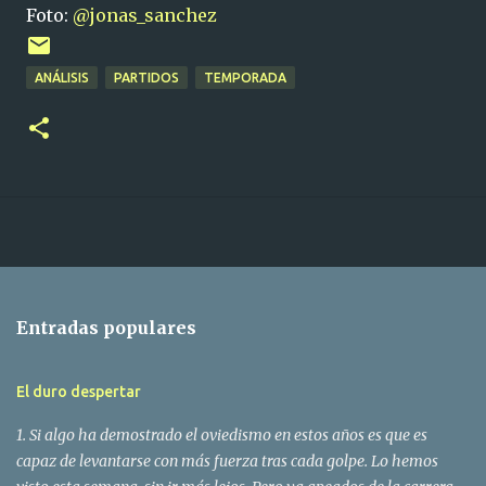
Foto:
@jonas_sanchez
ANÁLISIS
PARTIDOS
TEMPORADA
Entradas populares
El duro despertar
1. Si algo ha demostrado el oviedismo en estos años es que es
capaz de levantarse con más fuerza tras cada golpe. Lo hemos