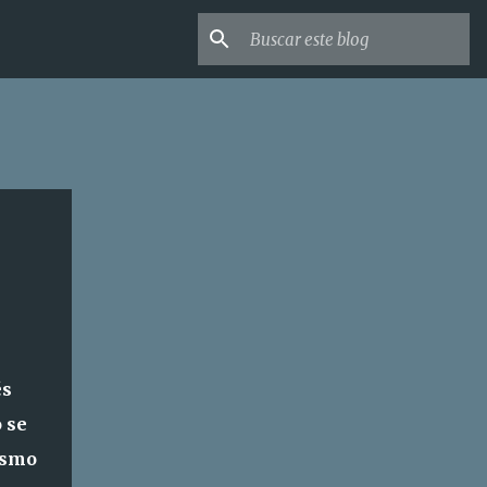
és
 se
ismo