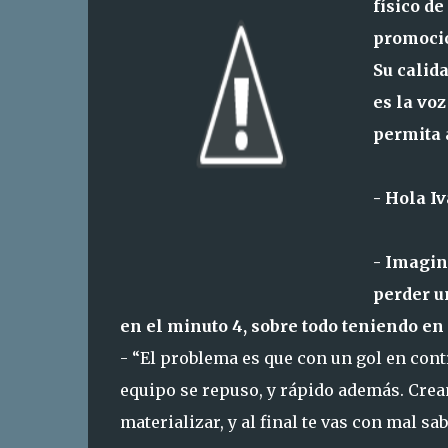
físico d
promoció
Su calida
es la voz
permita 
- Hola I
- Imagin
perder u
en el minuto 4, sobre todo teniendo en
- “El problema es que con un gol en contr
equipo se repuso, y rápido además. Cre
materializar, y al final te vas con mal 