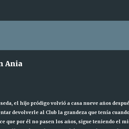
Ir al contenido principal
án Ania
 seda, el hijo pródigo volvió a casa nueve años despu
entar devolverle al Club la grandeza que tenía cuando
ece que por él no pasen los años, sigue teniendo el m